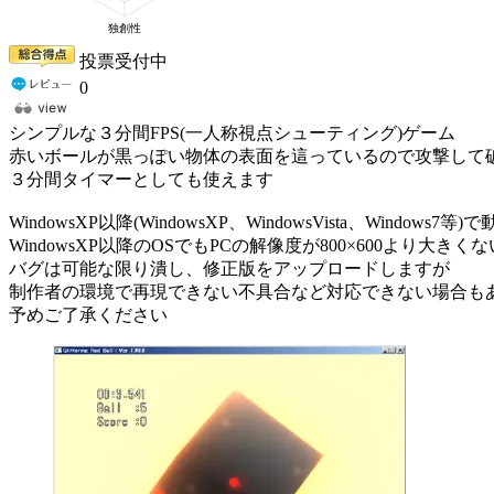
投票受付中
0
シンプルな３分間FPS(一人称視点シューティング)ゲーム
赤いボールが黒っぽい物体の表面を這っているので攻撃して
３分間タイマーとしても使えます
WindowsXP以降(WindowsXP、WindowsVista、Windows
WindowsXP以降のOSでもPCの解像度が800×600より大
バグは可能な限り潰し、修正版をアップロードしますが
制作者の環境で再現できない不具合など対応できない場合も
予めご了承ください