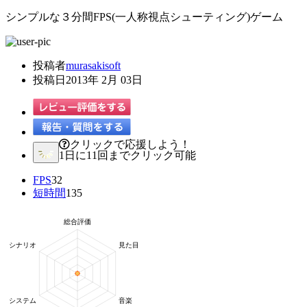
シンプルな３分間FPS(一人称視点シューティング)ゲーム
投稿者
murasakisoft
投稿日
2013年 2月 03日
クリックで応援しよう！
1日に11回までクリック可能
FPS
32
短時間
135