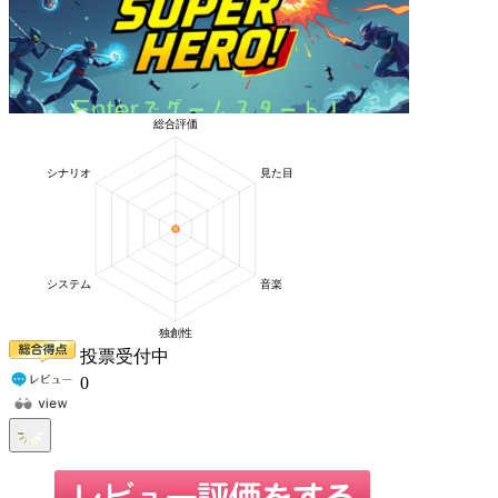
投票受付中
0