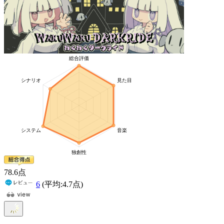
78
.6
点
6
(平均:
4.7
点)