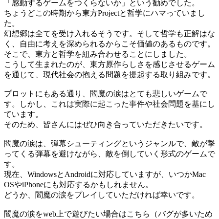
「感動するゲームをつくらないか」という勧めでした。
ちょうどこの時期から東方Projectと哲学にハマっていまし
た。
幻想郷は全てを受け入れるそうです。そして哲学も正解はな
く、自由に考えを深められるからこそ価値のあるものです。
そこで、東方と哲学を組み合わせることにしました。
こうして生まれたのが、東方原作らしさを感じさせるゲーム
を通じて、現代社会の抱える問題を提起する取り組みです。
プロットにもある通り、閻魔の涙はとても悲しいゲームで
す。しかし、これは実際に起こった事件や社会問題を基にし
ています。
そのため、皆さんにはぜひ向き合っていただきたいです。
閻魔の涙は、弾幕シューティングというジャンルで、敵が撃
ってくる弾幕を避けながら、敵を倒していく形式のゲームで
す。
現在、WindowsとAndroidに対応していますが、いつかMac
OSやiPhoneにも対応するかもしれません。
どうか、閻魔の涙をプレイしていただければ幸いです。
閻魔の涙をweb上で遊びたい場合はこちら（バグが多いため