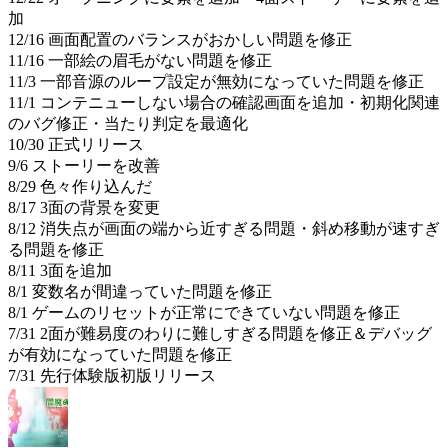
加
12/16 画面配置のバランスがおかしい問題を修正
11/16 一部絵の眉毛がない問題を修正
11/3 一部音源のループ設定が無効になっていた問題を修正
11/1 コンテニューしない場合の確認画面を追加・初期化関連
のバグ修正・当たり判定を最適化
10/30 正式リリース
9/6 ストーリーを改善
8/29 色々作り込んだ
8/17 3面の背景を変更
8/12 消失点が画面の端から近すぎる問題・斜め移動が速すぎ
る問題を修正
8/11 3面を追加
8/1 変数名が間違っていた問題を修正
8/1 ゲームのリセットが正常にできていない問題を修正
7/31 2面が難易度のわりに難しすぎる問題を修正＆デバッグ
が有効になっていた問題を修正
7/31 先行体験版初版リリース