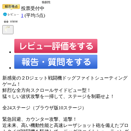
投票受付中
1
(平均:
5
点)
新感覚の２Dジェット戦闘機ドッグファイトシューティング
ゲーム！
鮮烈な全方向スクロールサイドビュー型！
猛々しい波状攻撃を一掃して、ステージを制覇せよ！
全24ステージ（ブラウザ版10ステージ）
緊急回避、カウンター攻撃、追撃！
近未来、高い機動性能と高速レーザショット砲を備えたプロ