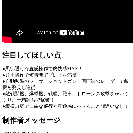
注目してほしい点
●思い通りな直感操作で爽快感MAX！
●片手操作で短時間でプレイを満喫！
●自動照準のレーザーショットガン、画面端のレーダーで敵
機を発見し追従！
●敵戦闘機、爆撃機、戦艦、戦車、ドローンの攻撃をかいく
ぐり、一騎討ちで撃破！
●縦横無尽で自由な飛行と浮遊感にハマること間違いなし！
制作者メッセージ