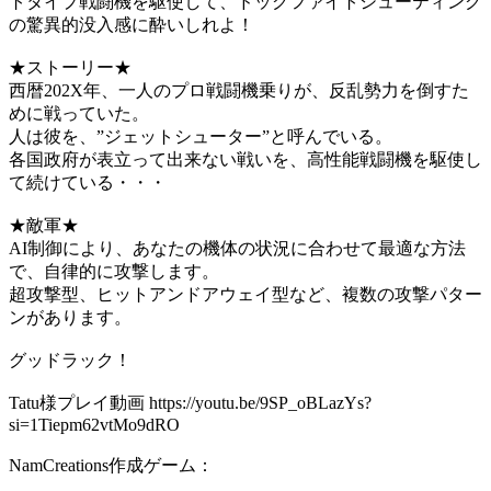
トタイプ戦闘機を駆使して、ドッグファイトシューティング
の驚異的没入感に酔いしれよ！
★ストーリー★
西暦202X年、一人のプロ戦闘機乗りが、反乱勢力を倒すた
めに戦っていた。
人は彼を、”ジェットシューター”と呼んでいる。
各国政府が表立って出来ない戦いを、高性能戦闘機を駆使し
て続けている・・・
★敵軍★
AI制御により、あなたの機体の状況に合わせて最適な方法
で、自律的に攻撃します。
超攻撃型、ヒットアンドアウェイ型など、複数の攻撃パター
ンがあります。
グッドラック！
Tatu様プレイ動画 https://youtu.be/9SP_oBLazYs?
si=1Tiepm62vtMo9dRO
NamCreations作成ゲーム：