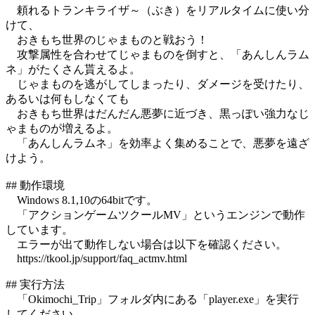
頼れるトランキライザ～（ぶき）をリアルタイムに使い分
けて、
おきもち世界のじゃまものと戦おう！
攻撃属性を合わせてじゃまものを倒すと、「あんしんラム
ネ」がたくさん貰えるよ。
じゃまものを逃がしてしまったり、ダメージを受けたり、
あるいは何もしなくても
おきもち世界はだんだん悪夢に近づき、黒っぽい強力なじ
ゃまものが増えるよ。
「あんしんラムネ」を効率よく集めることで、悪夢を遠ざ
けよう。
## 動作環境
Windows 8.1,10の64bitです。
「アクションゲームツクールMV」というエンジンで動作
しています。
エラーが出て動作しない場合は以下を確認ください。
https://tkool.jp/support/faq_actmv.html
## 実行方法
「Okimochi_Trip」フォルダ内にある「player.exe」を実行
してください。