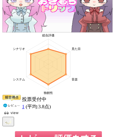
投票受付中
1
(平均:
3.8
点)