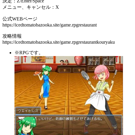
決定：Z/Enter/Space
メニュー、キャンセル：X
公式WEBページ
https://icedtomatobazooka.site/game.rpgrestaurant
攻略情報
https://icedtomatobazooka.site/game.rpgrestaurantkouryaku
※RPGです。