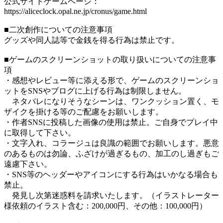
公式サイトゲームページ：
https://aliceclock.opal.ne.jp/cronus/game.html
■二次創作についての注意事項
グッズや同人誌等で金銭を得る行為は禁止です。
■ゲームのスクリーンショットの取り扱いについての注意事
項
・感想やレビュー等に添える形で、ゲームのスクリーンショ
ットをSNSやブログに上げる行為は制限しません。
ネタバレになりそうなシーンは、ワンクッション置く、モ
ザイクを掛ける等のご配慮をお願いします。
・作者SNSに投稿した画像の使用は禁止。ご自身でプレイ中
に取得して下さい。
・文字入れ、コラージュは良識の範囲でお願いします。悪意
のあるものは勿論、ふざけが過ぎるもの、加工のし過ぎもご
遠慮下さい。
・SNS等のヘッダーやアイコンにする行為はいかなる場合も
禁止。
発見し次第迷惑料を請求いたします。（イラストレーター
様依頼のイラスト含む：200,000円、その他：100,000円）