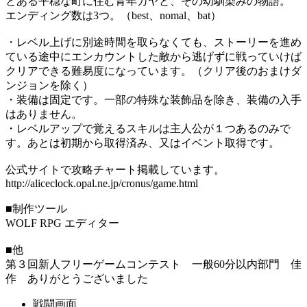
とある平穏な町に住む青年カヤと、その幼馴染みの物語。
エンディング数は3つ。（best、nomal、bat）
・レベル上げに別途時間を取らなくても、ストーリーを進め
ている途中にエンカウントした敵から逃げずに戦っていけば
クリアできる難易度になっています。（クリア後のおまけダ
ンジョンを除く）
・装備は固定です。一部の特殊な装飾品を除き、装備の入手
はありません。
・レベルアップで覚えるスキルは主人公が１つあるのみで
す。あとは初期から取得済み、又はイベント取得です。
公式サイトで攻略チャート掲載しています。
http://aliceclock.opal.ne.jp/cronus/game.html
■制作ツール
WOLF RPG エディター
■他
第３回新人フリーゲームコンテスト 一般60分以内部門 佳
作 ありがとうございました
戦闘画面