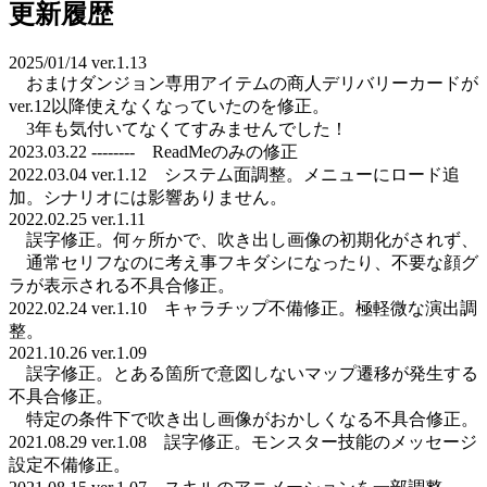
更新履歴
2025/01/14 ver.1.13
おまけダンジョン専用アイテムの商人デリバリーカードが
ver.12以降使えなくなっていたのを修正。
3年も気付いてなくてすみませんでした！
2023.03.22 -------- ReadMeのみの修正
2022.03.04 ver.1.12 システム面調整。メニューにロード追
加。シナリオには影響ありません。
2022.02.25 ver.1.11
誤字修正。何ヶ所かで、吹き出し画像の初期化がされず、
通常セリフなのに考え事フキダシになったり、不要な顔グ
ラが表示される不具合修正。
2022.02.24 ver.1.10 キャラチップ不備修正。極軽微な演出調
整。
2021.10.26 ver.1.09
誤字修正。とある箇所で意図しないマップ遷移が発生する
不具合修正。
特定の条件下で吹き出し画像がおかしくなる不具合修正。
2021.08.29 ver.1.08 誤字修正。モンスター技能のメッセージ
設定不備修正。