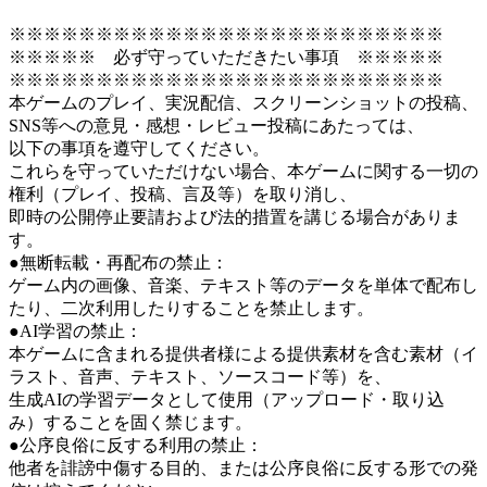
※※※※※※※※※※※※※※※※※※※※※※※※※
※※※※※ 必ず守っていただきたい事項 ※※※※※
※※※※※※※※※※※※※※※※※※※※※※※※※
本ゲームのプレイ、実況配信、スクリーンショットの投稿、
SNS等への意見・感想・レビュー投稿にあたっては、
以下の事項を遵守してください。
これらを守っていただけない場合、本ゲームに関する一切の
権利（プレイ、投稿、言及等）を取り消し、
即時の公開停止要請および法的措置を講じる場合がありま
す。
●無断転載・再配布の禁止：
ゲーム内の画像、音楽、テキスト等のデータを単体で配布し
たり、二次利用したりすることを禁止します。
●AI学習の禁止：
本ゲームに含まれる提供者様による提供素材を含む素材（イ
ラスト、音声、テキスト、ソースコード等）を、
生成AIの学習データとして使用（アップロード・取り込
み）することを固く禁じます。
●公序良俗に反する利用の禁止：
他者を誹謗中傷する目的、または公序良俗に反する形での発