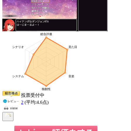
投票受付中
2
(平均:
4.6
点)