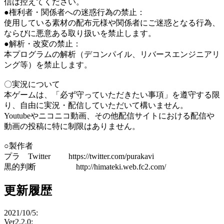
信は控えてください。
●権利者・関係者への迷惑行為の禁止：
使用している素材の配布元様や関係者にご迷惑となる行為、
ならびに悪意ある取り扱いを禁止します。
●解析・改変の禁止：
本プログラムの解析（デコンパイル、リバースエンジニアリ
ング等）を禁止します。
〇実況について
本ゲームは、「必ず守っていただきたい事項」を遵守する限
り、自由に実況・配信していただいて構いません。
Youtubeやニコニコ動画、その他配信サイトにおける配信や
動画の投稿に特に制限はありません。
○製作者
プラ Twitter https://twitter.com/purakavi
黒的判断 http://himateki.web.fc2.com/
更新履歴
2021/10/5:
Ver2.2.0: