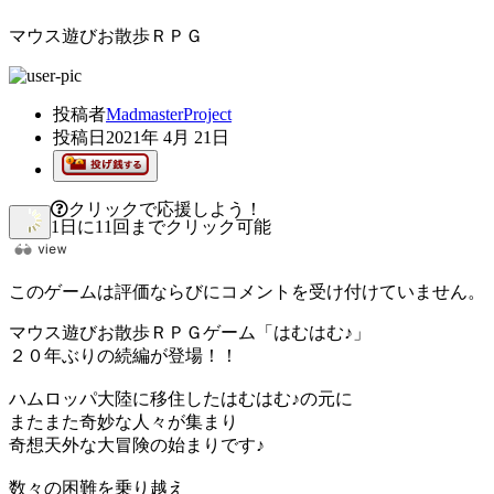
マウス遊びお散歩ＲＰＧ
投稿者
MadmasterProject
投稿日
2021年 4月 21日
クリックで応援しよう！
1日に11回までクリック可能
このゲームは評価ならびにコメントを受け付けていません。
マウス遊びお散歩ＲＰＧゲーム「はむはむ♪」
２０年ぶりの続編が登場！！
ハムロッパ大陸に移住したはむはむ♪の元に
またまた奇妙な人々が集まり
奇想天外な大冒険の始まりです♪
数々の困難を乗り越え