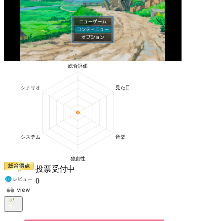
投票受付中
0