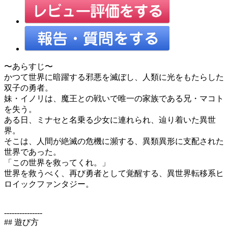
〜あらすじ〜
かつて世界に暗躍する邪悪を滅ぼし、人類に光をもたらした
双子の勇者。
妹・イノリは、魔王との戦いで唯一の家族である兄・マコト
を失う。
ある日、ミナセと名乗る少女に連れられ、辿り着いた異世
界。
そこは、人間が絶滅の危機に瀕する、異類異形に支配された
世界であった。
「この世界を救ってくれ。」
世界を救うべく、再び勇者として覚醒する、異世界転移系ヒ
ロイックファンタジー。
---------------
## 遊び方