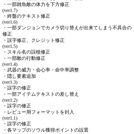
・一部雑魚敵の体力を下方修正
(ver1.7)
・終盤のテキスト修正
(ver1.6)
・一部ダンジョンでカメラ切り替えが出来てしまう不具合の
修正
・誤字修正、クレジット修正
(ver1.5)
・スキル名の誤植修正
・一部敵の行動修正
(ver1.4)
・武器の威力・会心率・命中率調整
・隠し要素追加
(ver1.3)
・誤字の修正
・一部アイテムテキストの差し替え
(ver1.2)
・誤字の修正
・レビュー用フォーマットを封入
(ver1.1)
・誤字の修正
・各マップのソウル獲得ポイントの設置