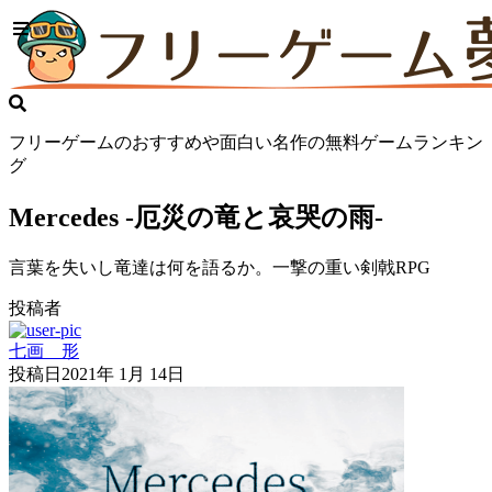
フリーゲームのおすすめや面白い名作の無料ゲームランキン
グ
Mercedes -厄災の竜と哀哭の雨-
言葉を失いし竜達は何を語るか。一撃の重い剣戟RPG
投稿者
七画 形
投稿日
2021年 1月 14日