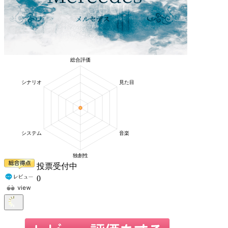
投票受付中
0