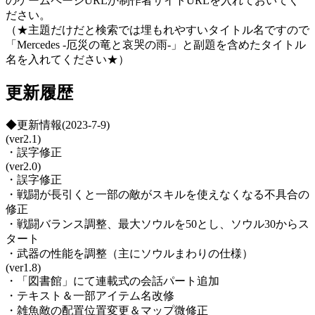
のゲームページURLか制作者サイトURLを入れておいてく
ださい。
（★主題だけだと検索では埋もれやすいタイトル名ですので
「Mercedes -厄災の竜と哀哭の雨-」と副題を含めたタイトル
名を入れてください★）
更新履歴
◆更新情報(2023-7-9)
(ver2.1)
・誤字修正
(ver2.0)
・誤字修正
・戦闘が長引くと一部の敵がスキルを使えなくなる不具合の
修正
・戦闘バランス調整、最大ソウルを50とし、ソウル30からス
タート
・武器の性能を調整（主にソウルまわりの仕様）
(ver1.8)
・「図書館」にて連載式の会話パート追加
・テキスト＆一部アイテム名改修
・雑魚敵の配置位置変更＆マップ微修正