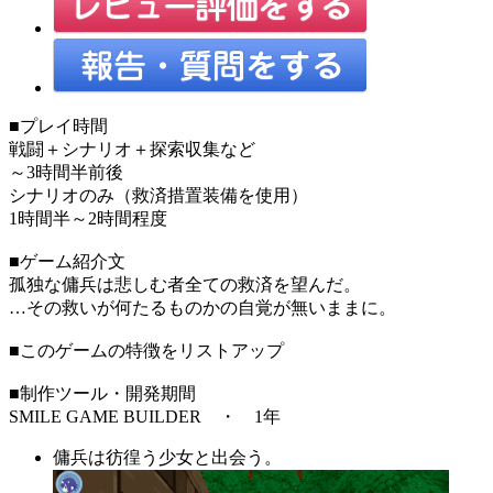
■プレイ時間
戦闘＋シナリオ＋探索収集など
～3時間半前後
シナリオのみ（救済措置装備を使用）
1時間半～2時間程度
■ゲーム紹介文
孤独な傭兵は悲しむ者全ての救済を望んだ。
…その救いが何たるものかの自覚が無いままに。
■このゲームの特徴をリストアップ
■制作ツール・開発期間
SMILE GAME BUILDER ・ 1年
傭兵は彷徨う少女と出会う。