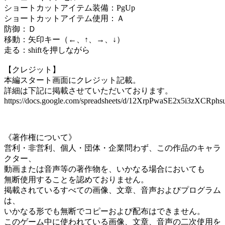
ショートカットアイテム装備：PgUp
ショートカットアイテム使用：Ａ
防御：Ｄ
移動：矢印キー（←、↑、→、↓）
走る：shiftを押しながら
【クレジット】
本編スタート画面にクレジット記載。
詳細は下記に掲載させていただいております。
https://docs.google.com/spreadsheets/d/12XrpPwaSE2x5i3zXCRp
《著作権について》
営利・非営利、個人・団体・企業問わず、この作品のキャラ
クター、
動画または音声等の著作物を、いかなる場合においても
無断使用することを認めておりません。
掲載されているすべての画像、文章、音声およびプログラム
は、
いかなる形でも無断でコピーおよび配布はできません。
このゲーム中に使われている画像、文章、音声の二次使用を