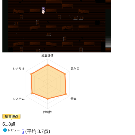
61
.8
点
5
(平均:
3.7
点)