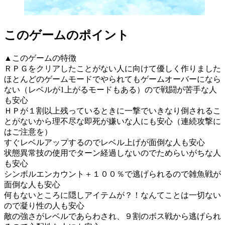
このゲームのポイント
▲このゲームの特徴
ＲＰＧをクリアしたことがない人に向けて優しく作りました
ほとんどのゲームモードでやられてもゲームオーバーになら
ない（レベルが1上がるモードもある）ので戦闘が苦手な人
も安心
ＨＰが１割以上残っているときに一撃でいきなり倒されるこ
とがないから理不尽な即死が嫌いな人にも安心（連続攻撃に
はご注意を）
すぐレベルアップするのでレベル上げが面倒な人も安心
状態異常技の使用でターン経過しないのでためらいがちな人
も安心
シンボルエンカウント＋１００％で逃げられるので雑魚戦が
面倒な人も安心
何もないところに隠しアイテムが？！なんてことは一切ない
ので凝り性の人も安心
敵の強さがレベルであらわされ、９割のボス戦から逃げられ