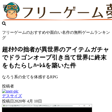
フリーゲームのおすすめや面白い名作の無料ゲームランキン
グ
超ｵﾀｸの拙者が異世界のアイテムガチャ
でドラゴンオーブ引き当て世界に終末
をもたらしﾊｰﾚﾑを築いた件
なろう系の全てを体感するRPG
投稿者
デスサイズ
投稿日
2020年 4月 10日