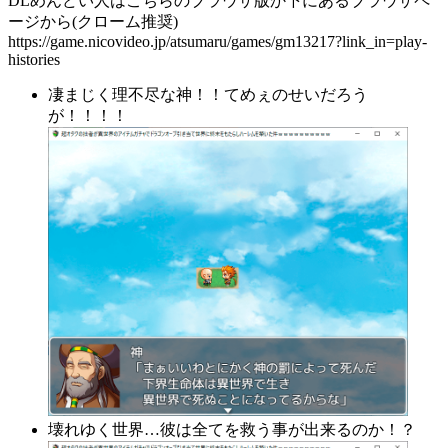
DLめんどい人はこちらのブラウザ版か下にあるブラウザペ
ージから(クローム推奨)
https://game.nicovideo.jp/atsumaru/games/gm13217?link_in=play-
histories
凄まじく理不尽な神！！てめぇのせいだろう
が！！！！
壊れゆく世界…彼は全てを救う事が出来るのか！？