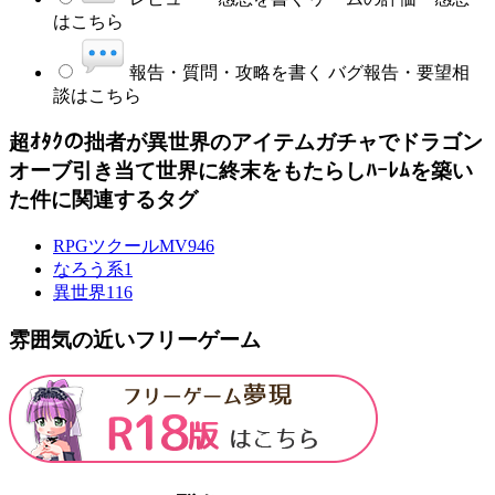
はこちら
報告・質問・攻略を書く
バグ報告・要望相
談はこちら
超ｵﾀｸの拙者が異世界のアイテムガチャでドラゴン
オーブ引き当て世界に終末をもたらしﾊｰﾚﾑを築い
た件に関連するタグ
RPGツクールMV
946
なろう系
1
異世界
116
雰囲気の近いフリーゲーム