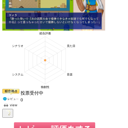
投票受付中
0