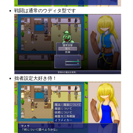
戦闘は通常のウディタ型です
拙者設定大好き侍！