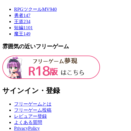
RPGツクールMV
940
勇者
147
王道
234
短編
1101
魔王
149
雰囲気の近いフリーゲーム
サインイン・登録
フリーゲームとは
フリーゲーム投稿
レビュアー登録
よくある質問
PrivacyPolicy