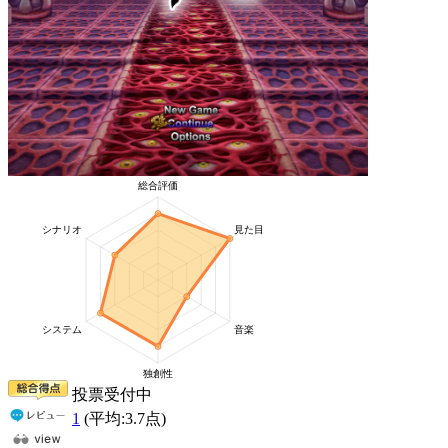
投票受付中
1
(平均:
3.7
点)