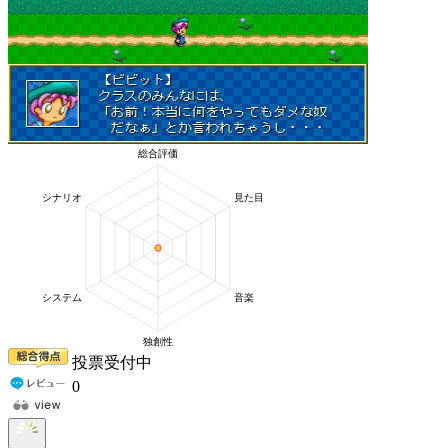
投票受付中
0