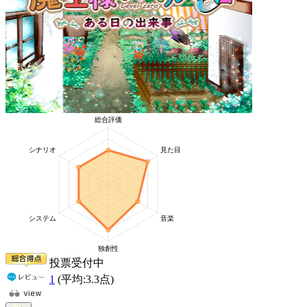
投票受付中
1
(平均:
3.3
点)