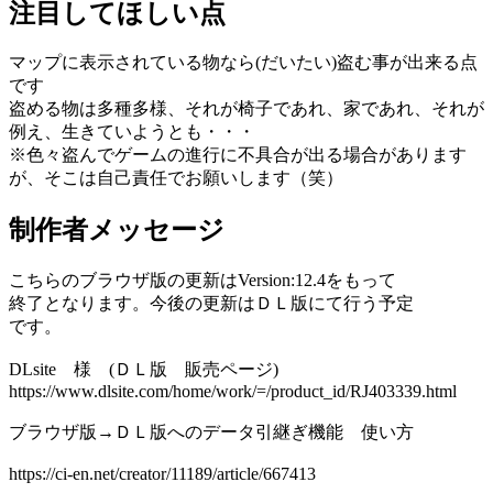
注目してほしい点
マップに表示されている物なら(だいたい)盗む事が出来る点
です
盗める物は多種多様、それが椅子であれ、家であれ、それが
例え、生きていようとも・・・
※色々盗んでゲームの進行に不具合が出る場合があります
が、そこは自己責任でお願いします（笑）
制作者メッセージ
こちらのブラウザ版の更新はVersion:12.4をもって
終了となります。今後の更新はＤＬ版にて行う予定
です。
DLsite 様 (ＤＬ版 販売ページ)
https://www.dlsite.com/home/work/=/product_id/RJ403339.html
ブラウザ版→ＤＬ版へのデータ引継ぎ機能 使い方
https://ci-en.net/creator/11189/article/667413