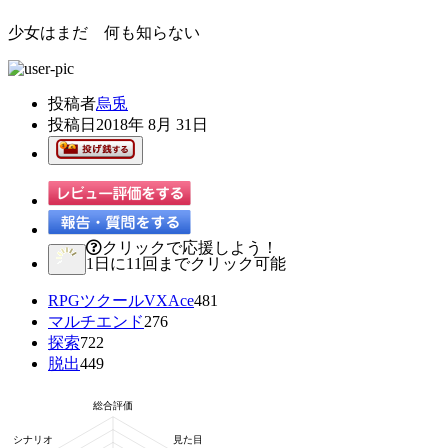
少女はまだ 何も知らない
投稿者
烏兎
投稿日
2018年 8月 31日
クリックで応援しよう！
1日に11回までクリック可能
RPGツクールVXAce
481
マルチエンド
276
探索
722
脱出
449