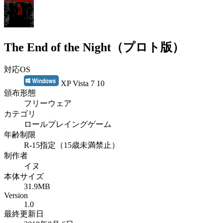
The End of the Night（プロト版）
対応OS
XP Vista 7 10
頒布形態
フリーウェア
カテゴリ
ロールプレイングゲーム
年齢制限
R-15指定（15歳未満禁止）
制作者
イヌ
本体サイズ
31.9MB
Version
1.0
最終更新日