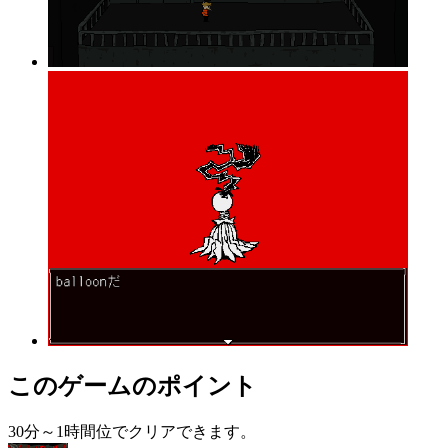
このゲームのポイント
30分～1時間位でクリアできます。