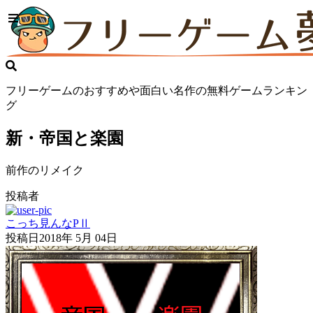
フリーゲームのおすすめや面白い名作の無料ゲームランキン
グ
新・帝国と楽園
前作のリメイク
投稿者
こっち見んなPⅡ
投稿日
2018年 5月 04日