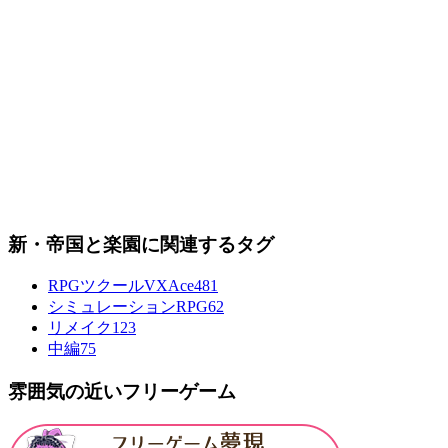
新・帝国と楽園に関連するタグ
RPGツクールVXAce
481
シミュレーションRPG
62
リメイク
123
中編
75
雰囲気の近いフリーゲーム