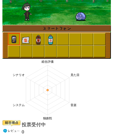
投票受付中
0