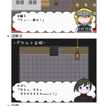
謎解き
回想