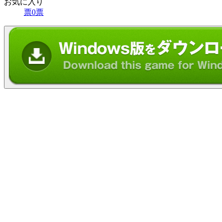
お気に入り
票
0
票