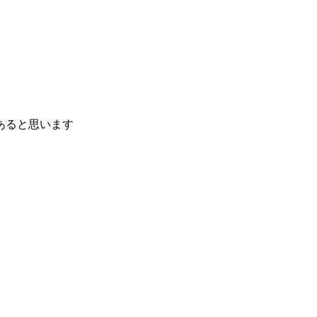
あると思います