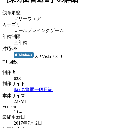
頒布形態
フリーウェア
カテゴリ
ロールプレイングゲーム
年齢制限
全年齢
対応OS
XP Vista 7 8 10
DL回数
制作者
tktk
制作サイト
tktkの貧弱一般日記
本体サイズ
227MB
Version
1.04
最終更新日
2017年7月 2日