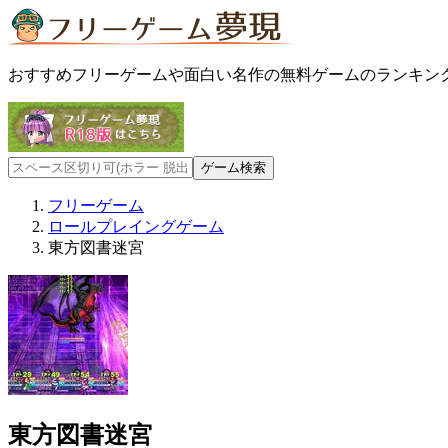
おすすめフリーゲームや面白い名作の無料ゲームのランキン
フリーゲーム
ロールプレイングゲーム
東方図書迷宮
東方図書迷宮