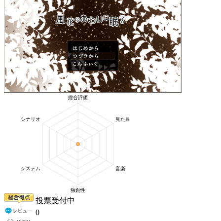
投票受付中
0