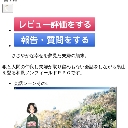
――ささやかな幸せを夢見た夫婦の顛末。
狼と人間の仲良し夫婦が取り留めもない会話をしながら裏山
を登る和風ノンフィールドＲＰＧです。
会話シーンその1