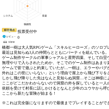
投票受付中
0
橋都一樹は大人気RPGゲーム「スキルヒーローズ」のソロプ
最近は見知らぬ3人の仲間らとともにパーティを組んでいる
ゲーム制作サークルの軍事シャアルと星野四葉、そして白堊
無理やりで入らされたためか、そこでのゲーム制作はあまり
ゲームで皆で遊ぶと約束していたが…一樹は、エラーやバグ
外れはこの世にいらない」という理由で屋上から飛び下りを
しかし飛び降りした先はなんと見知らぬ洞窟…そこは神様に
ここがどこだかわからないので洞窟の外を探していると一人
依頼を受けて村長に話しかけるとなんと少年のユウヤから呼
ここから新たな冒険が始まる！
※これは完全版になりますので最後までプレイすることがで