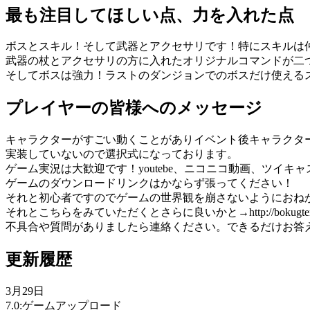
最も注目してほしい点、力を入れた点
ボスとスキル！そして武器とアクセサリです！特にスキルは仲
武器の杖とアクセサリの方に入れたオリジナルコマンドが二
そしてボスは強力！ラストのダンジョンでのボスだけ使える
プレイヤーの皆様へのメッセージ
キャラクターがすごい動くことがありイベント後キャラクタ
実装していないので選択式になっております。
ゲーム実況は大歓迎です！youtebe、ニコニコ動画、ツイキ
ゲームのダウンロードリンクはかならず張ってください！
それと初心者ですのでゲームの世界観を崩さないようにおね
それとこちらをみていただくとさらに良いかと→http://bokugten-enmat
不具合や質問がありましたら連絡ください。できるだけお答
更新履歴
3月29日
7.0:ゲームアップロード