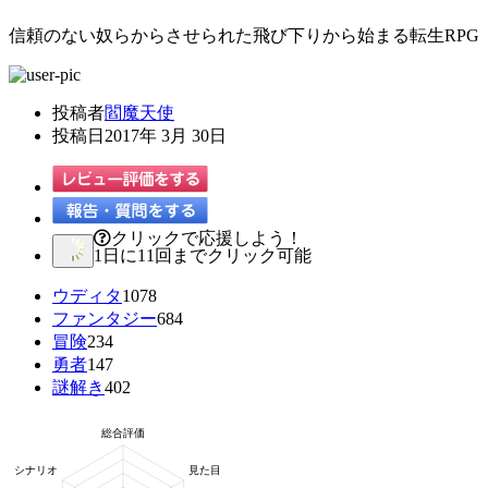
信頼のない奴らからさせられた飛び下りから始まる転生RPG
投稿者
閻魔天使
投稿日
2017年 3月 30日
クリックで応援しよう！
1日に11回までクリック可能
ウディタ
1078
ファンタジー
684
冒険
234
勇者
147
謎解き
402