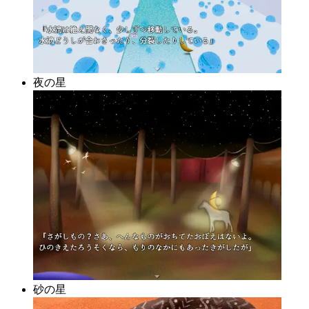
夜の星
砂の星