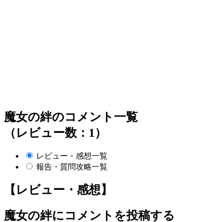
魔女の絆のコメント一覧
（レビュー数：1）
レビュー・感想一覧
報告・質問攻略一覧
【レビュー・感想】
魔女の絆
にコメントを投稿する