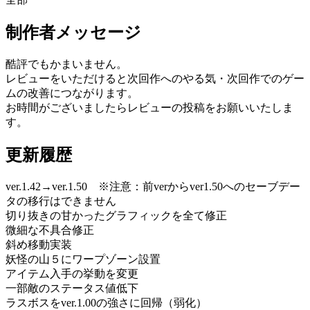
制作者メッセージ
酷評でもかまいません。
レビューをいただけると次回作へのやる気・次回作でのゲー
ムの改善につながります。
お時間がございましたらレビューの投稿をお願いいたしま
す。
更新履歴
ver.1.42→ver.1.50 ※注意：前verからver1.50へのセーブデー
タの移行はできません
切り抜きの甘かったグラフィックを全て修正
微細な不具合修正
斜め移動実装
妖怪の山５にワープゾーン設置
アイテム入手の挙動を変更
一部敵のステータス値低下
ラスボスをver.1.00の強さに回帰（弱化）