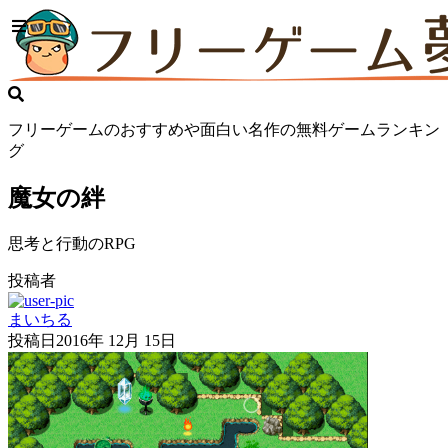
フリーゲームのおすすめや面白い名作の無料ゲームランキン
グ
魔女の絆
思考と行動のRPG
投稿者
まいちる
投稿日
2016年 12月 15日