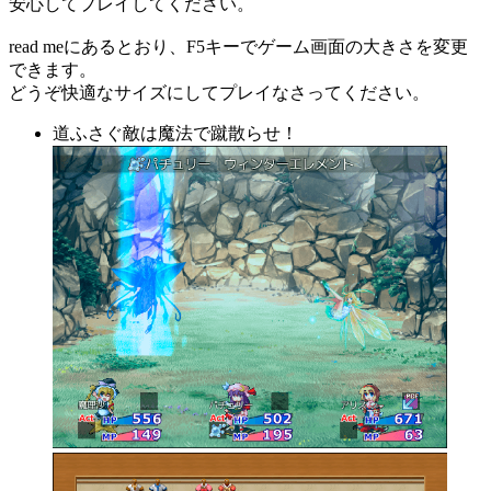
安心してプレイしてください。
read meにあるとおり、F5キーでゲーム画面の大きさを変更
できます。
どうぞ快適なサイズにしてプレイなさってください。
道ふさぐ敵は魔法で蹴散らせ！