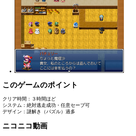
このゲームのポイント
クリア時間：３時間ほど
システム：絶対逃走成功・任意セーブ可
デザイン：謎解き（パズル）過多
ニコニコ動画