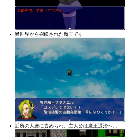
異世界から召喚された魔王です
近所の人達に責められ、主人公は魔王退治へ…