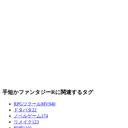
手短かファンタジーRに関連するタグ
RPGツクールMV
940
ドタバタ
22
ノベルゲーム
174
リメイク
123
短編
1101