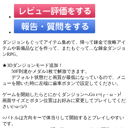
ダンジョンもぐってアイテム集めて、帰って錬金で攻略アイ
テムや装備品などを作って、またもぐって…な錬金ダンジョ
ンRPG。
★3Dダンジョンモード追加！
50F到達かメダル1枚で解放できます。
デフォルト状態だと画質が最低になっているので、メニ
ューを開いた時に左端に歯車ボタンで設定してください。
ゲームを開始したらとにかくダンジョンへGo ε=(┌・ω・)┘
画面サイズとボタン位置はお好みに変更してプレイしてくだ
さい(>ω<)ﾉｼ
○バトルは方向キーで体当りして開始するとプレイしやすい
です。