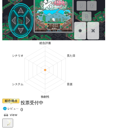
投票受付中
0