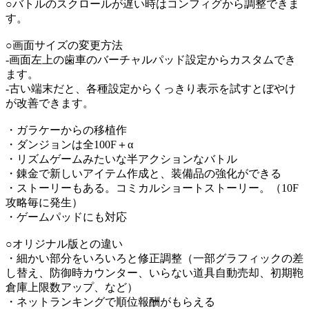
○バトルのスクロールが遅い時はコンフィグから調整できま
す。
○画面サイズの変更方法
-画面左上の歯車のバーチャルパッド設定からカスタムでき
ます。
-古い端末だと、各種設定からくっきり表示を試すとぼやけ
が改善できます。
・ガラケーからの移植作
・ダンジョンは全100F＋α
・リズムゲームみたいな半アクションなバトル
・錬金で新しいアイテム作成と、装備品の強化ができる
・ストーリーもある。コミカルショートストーリー。（10F
攻略毎に発生）
・ゲームパッドにも対応
○オリジナル版との違い
・細かい部分をいろいろと修正調整（一部グラフィックの差
し替え、防御時カウンター、いらない道具自動売却、初期鞄
倉庫上限数アップ、など）
・ネットランキングで順位報酬がもらえる