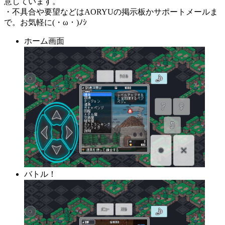
意しています。
・不具合や要望などはAORYUの掲示板かサポートメールま
で。お気軽に(・ω・)ﾉｼ
ホーム画面
バトル！