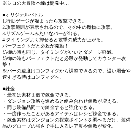
※シロの大冒険本編は開発中…
■オリジナルバトル
1.行動ゲージが溜まったら攻撃できる。
2.攻撃範囲が表示されるので、その中の魔物に攻撃。
3.リズムゲームみたいなバーが出る。
4.タイミングよく押せると攻撃の威力が上がる。
パーフェクトだと必殺が発動！
防御の時も同じ。タイミングがいいとダメージ軽減。
防御の時もパーフェクトだと必殺が発動してカウンター攻
撃！
※バーの速度はコンフィグから調整できるので、遅い場合や
速すぎる時はコンフィグへ。
■錬金
・最初は素材１個で錬金できる。
・ダンジョン攻略を進めると組み合わせ個数が増える。
・同じ装備品同士で錬金すると強化できる。
・一度作ったことがあるアイテムはレシピ錬金できる。
・錬金素材はダンジョンの探索ポイントを調べるだけ。装備
品のグローブの強さで手に入るレア度や個数が変化。