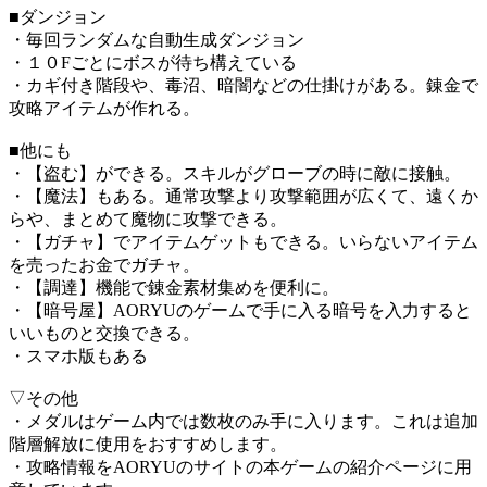
■ダンジョン
・毎回ランダムな自動生成ダンジョン
・１０Fごとにボスが待ち構えている
・カギ付き階段や、毒沼、暗闇などの仕掛けがある。錬金で
攻略アイテムが作れる。
■他にも
・【盗む】ができる。スキルがグローブの時に敵に接触。
・【魔法】もある。通常攻撃より攻撃範囲が広くて、遠くか
らや、まとめて魔物に攻撃できる。
・【ガチャ】でアイテムゲットもできる。いらないアイテム
を売ったお金でガチャ。
・【調達】機能で錬金素材集めを便利に。
・【暗号屋】AORYUのゲームで手に入る暗号を入力すると
いいものと交換できる。
・スマホ版もある
▽その他
・メダルはゲーム内では数枚のみ手に入ります。これは追加
階層解放に使用をおすすめします。
・攻略情報をAORYUのサイトの本ゲームの紹介ページに用