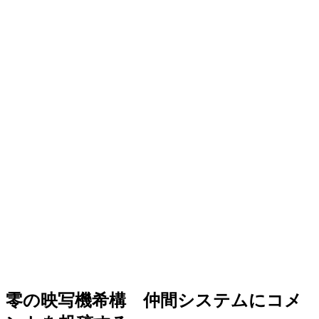
零の映写機希構 仲間システム
にコメ