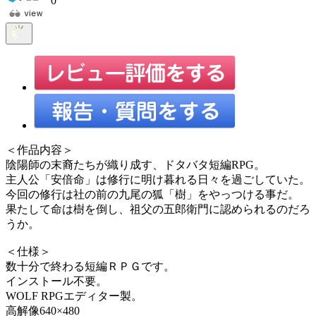
0
＜作品内容＞
陰陽師の末裔たちが織り成す、ドタバタ短編RPG。
主人公「安倍命」は修行に明け暮れる日々を過ごしていた。
今回の修行は社の前の九尾の狐「樹」をやっつける事だ。
果たして命は樹を倒し、祖父の五郎衛門に認められるのだろ
うか。
＜仕様＞
数十分で終わる短編ＲＰＧです。
インストール不要。
WOLF RPGエディター製。
高解像640×480