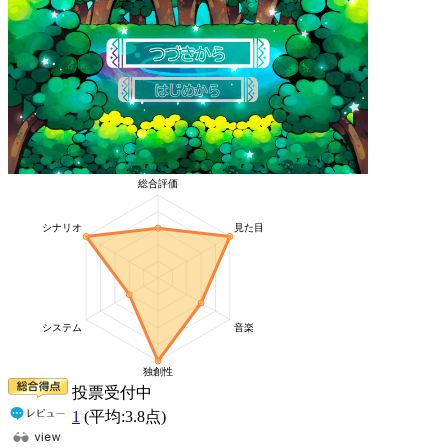
投票受付中
1
(平均:
3.8
点)