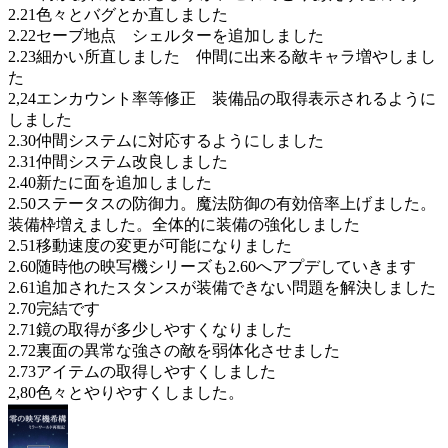
2.21色々とバグとか直しました
2.22セーブ地点 シェルターを追加しました
2.23細かい所直しました 仲間に出来る敵キャラ増やしまし
た
2,24エンカウント率等修正 装備品の取得表示されるように
しました
2.30仲間システムに対応するようにしました
2.31仲間システム改良しました
2.40新たに面を追加しました
2.50ステータスの防御力。魔法防御の有効倍率上げました。
装備枠増えました。全体的に装備の強化しました
2.51移動速度の変更が可能になりました
2.60随時他の映写機シリーズも2.60へアプデしていきます
2.61追加されたスタンスが装備できない問題を解決しました
2.70完結です
2.71鏡の取得が多少しやすくなりました
2.72裏面の異常な強さの敵を弱体化させました
2.73アイテムの取得しやすくしました
2,80色々とやりやすくしました。