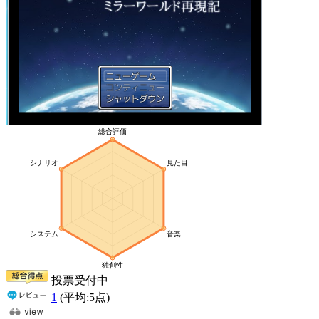
投票受付中
1
(平均:
5
点)