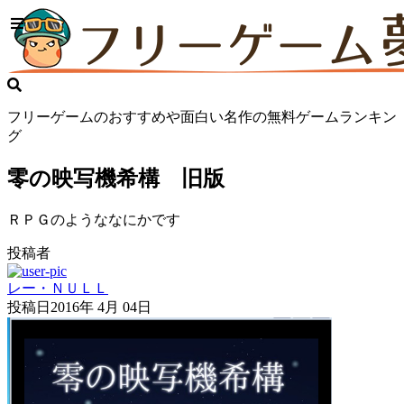
フリーゲームのおすすめや面白い名作の無料ゲームランキン
グ
零の映写機希構 旧版
ＲＰＧのようななにかです
投稿者
レー・ＮＵＬＬ
投稿日
2016年 4月 04日