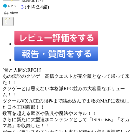
3
(平均:
2.4
点)
[骨と人間のRPG!!]
あの伝説のクソゲー高橋クエストが完全版となって帰って来
た！！
クソゲーとは思えない本格派RPG並みの大容量なボリュー
ム！！
ツクールVX ACEの限界まで詰め込んで１枚のMAPに表現し
た日本王国西部！！
数百を超える武器や防具や魔法やスキル！！
さらに新たに大型追加コンテンツとして「ISIS crisis」「オカ
マ島」を収録した！！
ゲームバランスやエンカウント率など細かい点を再調整しバ