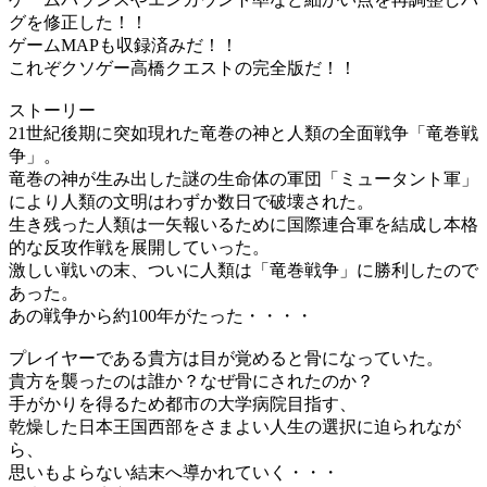
グを修正した！！
ゲームMAPも収録済みだ！！
これぞクソゲー高橋クエストの完全版だ！！
ストーリー
21世紀後期に突如現れた竜巻の神と人類の全面戦争「竜巻戦
争」。
竜巻の神が生み出した謎の生命体の軍団「ミュータント軍」
により人類の文明はわずか数日で破壊された。
生き残った人類は一矢報いるために国際連合軍を結成し本格
的な反攻作戦を展開していった。
激しい戦いの末、ついに人類は「竜巻戦争」に勝利したので
あった。
あの戦争から約100年がたった・・・・
プレイヤーである貴方は目が覚めると骨になっていた。
貴方を襲ったのは誰か？なぜ骨にされたのか？
手がかりを得るため都市の大学病院目指す、
乾燥した日本王国西部をさまよい人生の選択に迫られなが
ら、
思いもよらない結末へ導かれていく・・・