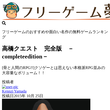
フリーゲームのおすすめや面白い名作の無料ゲームランキン
グ
高橋クエスト 完全版 －
completeedition－
[骨と人間のRPG!!]クソゲーとは思えない本格派RPG並みの
大容量なボリューム！！
投稿者
Kennzi Yamada
投稿日
2015年 10月 25日