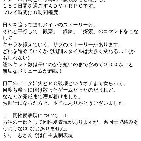
１８０日間を過ごすＡＤＶ＋ＲＰＧです。
プレイ時間は６時間程度。
日々を追って進むメインのストーリーと、
それと平行して「観察」「鍛錬」「探索」のコマンドをこな
して
キャラを鍛えていく、サブのストーリーがあります。
どれを進めていくかで戦闘スタイルは大きく変わる…！(か
もしれない)
総スキット数は長いのから短いのまで含めて２００以上と
無駄なボリュームが満載！
再三のデータ消失とＰＣ破壊というオチまで食らって、
何度も粉々に砕け散ったゲームだったのだけれど、
なんとか完成まで漕ぎ着けました。
お世話になった方々、本当にありがとうございました。
！ 同性愛表現について ！
お話の一部として同性愛表現がありますが、男同士で絡みあ
うようなCGなどありません。
ふりーむさんでは自主規制表現