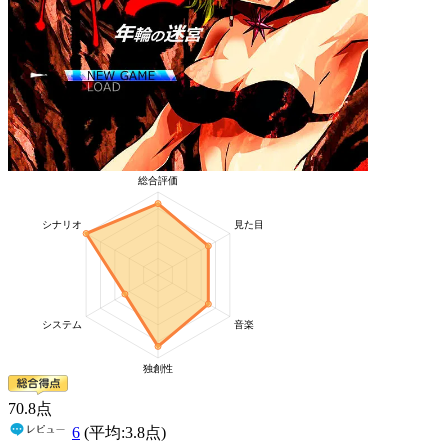
70
.8
点
6
(平均:
3.8
点)