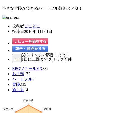
小さな冒険ができるハートフル短編ＲＰＧ！
投稿者
ここどこ
投稿日
2010年 1月 01日
クリックで応援しよう！
1日に11回までクリック可能
RPGツクールVX
332
お手軽
172
ハートフル
53
冒険
235
癒し系
14