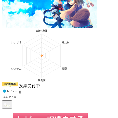
投票受付中
0