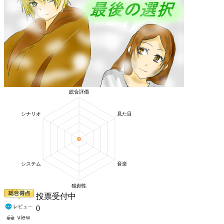
投票受付中
0