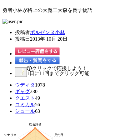
勇者小林が格上の大魔王大森を倒す物語
投稿者
ポルゼンヌ小林
投稿日
2013年 10月 20日
クリックで応援しよう！
1日に11回までクリック可能
ウディタ
1078
ギャグ
230
クエスト
49
コミカル
56
シュール
63