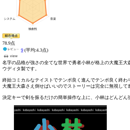
78
.9
点
9
(平均:
4.3
点)
名字の品格が強さの全てな世界で勇者小林が格上の大魔王大森
ウディタ製です。
終始コミカルなテイストでテンポ良く進んでテンポ良く終わ
大魔王大森さえ倒せばいいのでストーリーは完全に無視して
決定キーで剣を振るだけの簡単操作な上に、小林はどんどん