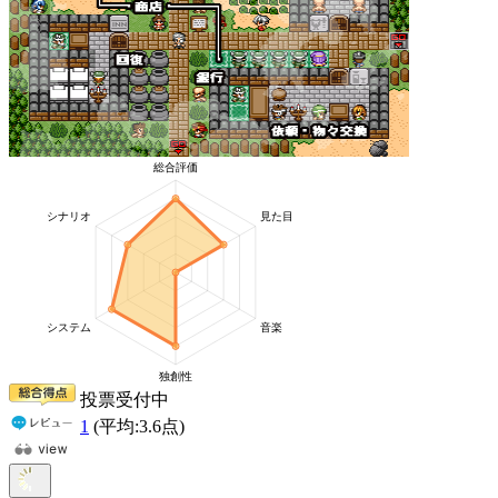
投票受付中
1
(平均:
3.6
点)