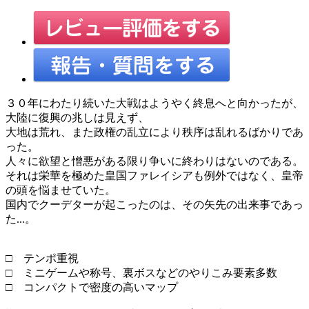
３０年にわたり続いた大戦はようやく終息へと向かったが、
大陸に復興の兆しは見えず、
大地は荒れ、また政権の乱立により秩序は乱れるばかりであ
った。
人々に欲望と憎悪がある限り争いに終わりはないのである。
それは栄華を極めた皇国ファレイシアも例外ではなく、皇帝
の頭を悩ませていた。
国内でクーデターが起こったのは、その矢先の出来事であっ
た...。
□ テンポ重視
□ ミニゲームや称号、裏ボスなどのやりこみ要素多数
□ コンパクトで密度の高いマップ