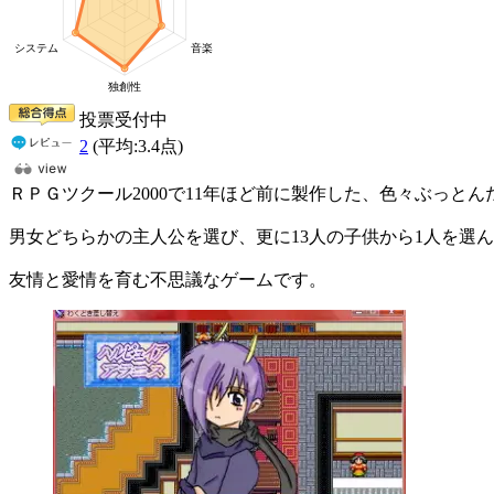
投票受付中
2
(平均:
3.4
点)
ＲＰＧツクール2000で11年ほど前に製作した、色々ぶっと
男女どちらかの主人公を選び、更に13人の子供から1人を選
友情と愛情を育む不思議なゲームです。