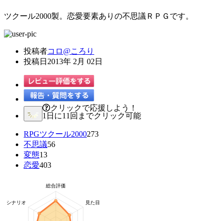
ツクール2000製。恋愛要素ありの不思議ＲＰＧです。
投稿者
コロ@ころり
投稿日
2013年 2月 02日
クリックで応援しよう！
1日に11回までクリック可能
RPGツクール2000
273
不思議
56
変態
13
恋愛
403