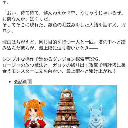
ャ。
「おい、待て待て。解んねえか？中、うじゃうじゃいるぜ。
お前なんか、ぱくりだ」
そしてそこに現れた、銀色の毛並みをした人語を話す犬、ガ
ロク。
理由はちがえど、同じ目的を持つ一人と一匹。塔の中へと踏
み込んだ彼らが、最上階に辿り着いたとき――
シンプルな操作で進めるダンジョン探索型RPG。
ロージャの放つ魔法と、ガロクの繰り出す攻撃で時計塔に巣
食うモンスターに立ち向かい、最上階へと駈け上がれ！
会話画面