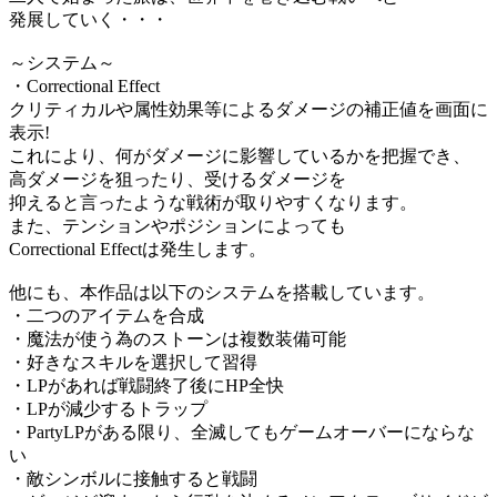
発展していく・・・
～システム～
・Correctional Effect
クリティカルや属性効果等によるダメージの補正値を画面に
表示!
これにより、何がダメージに影響しているかを把握でき、
高ダメージを狙ったり、受けるダメージを
抑えると言ったような戦術が取りやすくなります。
また、テンションやポジションによっても
Correctional Effectは発生します。
他にも、本作品は以下のシステムを搭載しています。
・二つのアイテムを合成
・魔法が使う為のストーンは複数装備可能
・好きなスキルを選択して習得
・LPがあれば戦闘終了後にHP全快
・LPが減少するトラップ
・PartyLPがある限り、全滅してもゲームオーバーにならな
い
・敵シンボルに接触すると戦闘