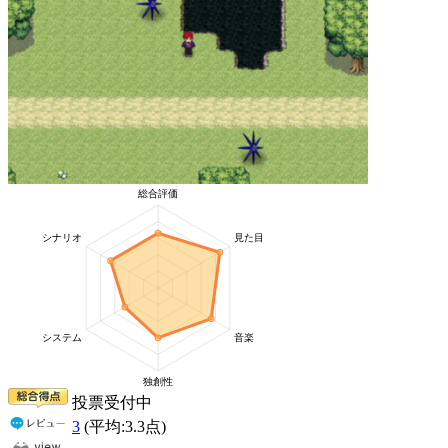
投票受付中
3
(平均:
3.3
点)