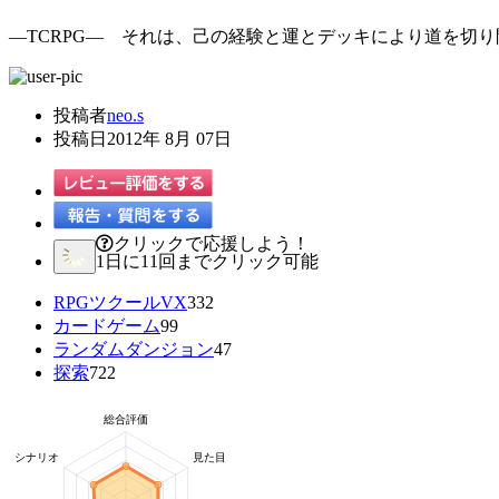
―TCRPG― それは、己の経験と運とデッキにより道を切り
投稿者
neo.s
投稿日
2012年 8月 07日
クリックで応援しよう！
1日に11回までクリック可能
RPGツクールVX
332
カードゲーム
99
ランダムダンジョン
47
探索
722