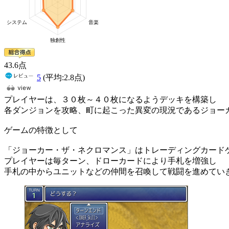
43
.6
点
5
(平均:
2.8
点)
プレイヤーは、３０枚～４０枚になるようデッキを構築し
各ダンジョンを攻略、町に起こった異変の現況であるジョー
ゲームの特徴として
「ジョーカー・ザ・ネクロマンス」はトレーディングカードゲ
プレイヤーは毎ターン、ドローカードにより手札を増強し
手札の中からユニットなどの仲間を召喚して戦闘を進めてい