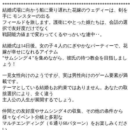
*******************************************************
結婚式場に向かう船に乗り遅れた花嫁のウェディーは、剣を
手に モンスターの出る
フィールドを旅します。護衛にやとった娘たちは、会話の選
択で友好度だけでなく
戦闘能力値まで変わってくるやっかいな連中‥。
結婚式は14日後。女の子４人のにぎやかなパーティーで、花
嫁が幸せになれるアイテム
"サムシング４"を集めながら、彼氏の待つ教会を目指しまし
ょう！
一見女性向けのようですが、実は男性向けのゲーム要素が満
載です。
テーマとしている結婚もお約束ではありません。あなたの取
捨選択により、全く違う
主人公の人生が展開するでしょう。
仲間との友好度やサムシング４の収集、その他の条件から
様々なイベント分岐と多彩な
マルチエンディング（６通り68パターン）をお楽しみくださ
い。