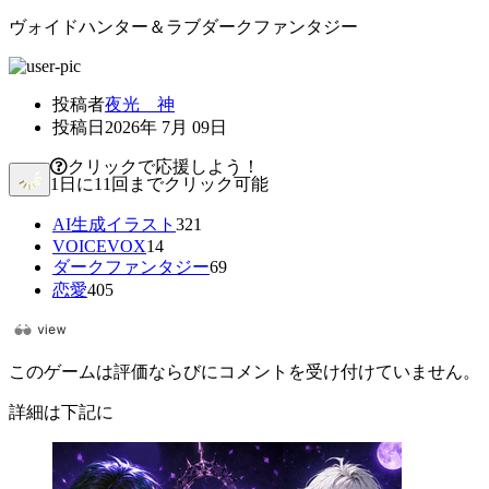
ヴォイドハンター＆ラブダークファンタジー
投稿者
夜光 神
投稿日
2026年 7月 09日
クリックで応援しよう！
1日に11回までクリック可能
AI生成イラスト
321
VOICEVOX
14
ダークファンタジー
69
恋愛
405
このゲームは評価ならびにコメントを受け付けていません。
詳細は下記に